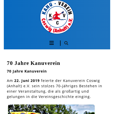
Skip
to
content
Skip
to
content
Öffnen
Sie
die
70 Jahre Kanuverein
70 Jahre Kanuverein
Schaltfläche
Am
22. Juni 2019
feierte der Kanuverein Coswig
(Anhalt) e.V. sein stolzes 70-jähriges Bestehen in
einer Veranstaltung, die als großartig und
gelungen in die Vereinsgeschichte einging.