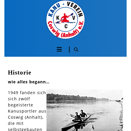
Skip
to
content
Skip
to
content
Öffnen
Sie
die
Historie
wie alles begann…
Schaltfläche
1949 fanden sich
sich zwölf
begeisterte
Kanusportler aus
Coswig (Anhalt),
die mit
selbstgebauten