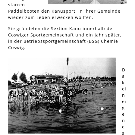
starren
Paddelbooten den Kanusport in ihrer Gemeinde
wieder zum Leben erwecken wollten.
Sie gründeten die Sektion Kanu innerhalb der
Coswiger Sportgemeinschaft und ein Jahr später,
in der Betriebssportgemeinschaft (BSG) Chemie
Coswig.
D
a
k
ei
n
ei
g
e
n
e
s