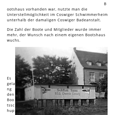
B
ootshaus vorhanden war, nutzte man die
Unterstellmöglichkeit im Coswiger Schwimmerheim
unterhalb der damaligen Coswiger Badeanstalt.
Die Zahl der Boote und Mitglieder wurde immer
mehr, der Wunsch nach einem eigenen Bootshaus
wuchs.
Es
gela
ng
den
Boo
tssc
hup