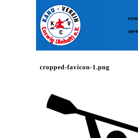
Skip
to
content
HOM
Skip
to
IMP
content
cropped-favicon-1.png