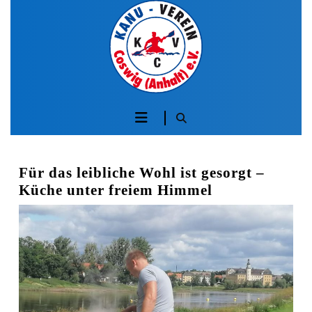
Skip
to
content
Skip
to
content
Öffnen
Sie
die
Für das leibliche Wohl ist gesorgt –
Küche unter freiem Himmel
Schaltfläche